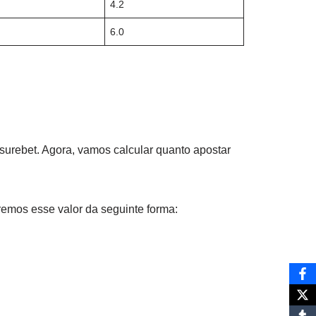
4.2
6.0
urebet. Agora, vamos calcular quanto apostar
remos esse valor da seguinte forma: