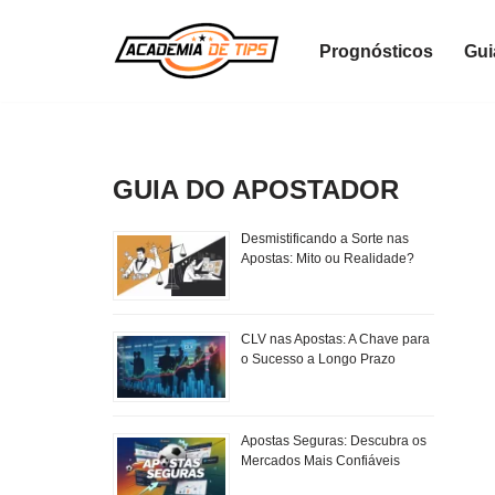
Prognósticos
Gui
Avançar
para
o
conteúdo
GUIA DO APOSTADOR
Desmistificando a Sorte nas
Apostas: Mito ou Realidade?
CLV nas Apostas: A Chave para
o Sucesso a Longo Prazo
Apostas Seguras: Descubra os
Mercados Mais Confiáveis