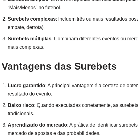
“Mais/Menos” no futebol.
Surebets complexas
: Incluem três ou mais resultados poss
empate, derrota).
Surebets múltiplas
: Combinam diferentes eventos ou merc
mais complexas.
Vantagens das Surebets
Lucro garantido
: A principal vantagem é a certeza de obt
resultado do evento.
Baixo risco
: Quando executadas corretamente, as surebets
tradicionais.
Aprendizado do mercado
: A prática de identificar sureb
mercado de apostas e das probabilidades.