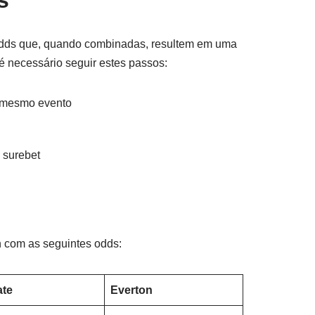
s
r odds que, quando combinadas, resultem em uma
 é necessário seguir estes passos:
 mesmo evento
 surebet
n com as seguintes odds:
te
Everton