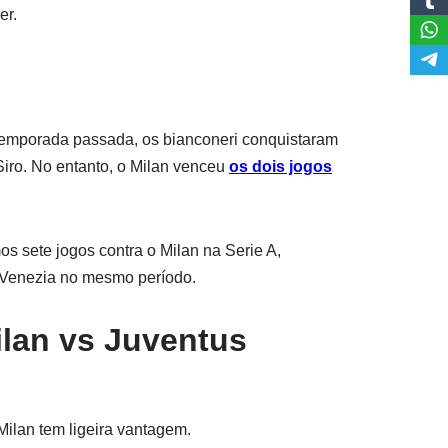
er.
 temporada passada, os bianconeri conquistaram
 Siro. No entanto, o Milan venceu
os dois jogos
s sete jogos contra o Milan na Serie A,
 Venezia no mesmo período.
lan vs Juventus
Milan tem ligeira vantagem.