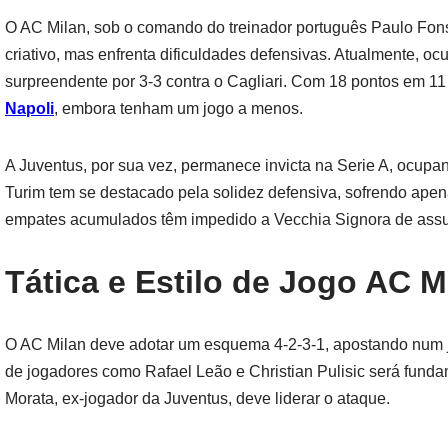
O AC Milan, sob o comando do treinador português Paulo Fons
criativo, mas enfrenta dificuldades defensivas. Atualmente, o
surpreendente por 3-3 contra o Cagliari. Com 18 pontos em 11 j
Napoli
, embora tenham um jogo a menos.
A Juventus, por sua vez, permanece invicta na Serie A, ocupa
Turim tem se destacado pela solidez defensiva, sofrendo apena
empates acumulados têm impedido a Vecchia Signora de assu
Tática e Estilo de Jogo AC M
O AC Milan deve adotar um esquema 4-2-3-1, apostando num jo
de jogadores como Rafael Leão e Christian Pulisic será funda
Morata, ex-jogador da Juventus, deve liderar o ataque.