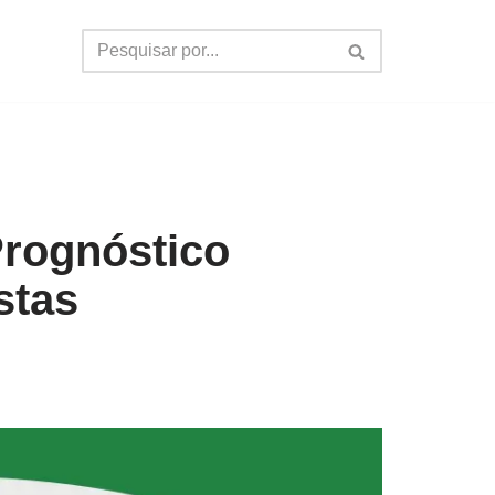
Prognóstico
stas