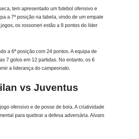
eca, tem apresentado um futebol ofensivo e
cupa a 7ª posição na tabela, vindo de um empate
ogos, os rossoneri estão a 8 pontos do líder
ndo a 6ª posição com 24 pontos. A equipa de
s 7 golos em 12 partidas. No entanto, os 6
mir a liderança do campeonato.
ilan vs Juventus
go ofensivo e de posse de bola. A criatividade
mental para quebrar a defesa adversária. Alvaro