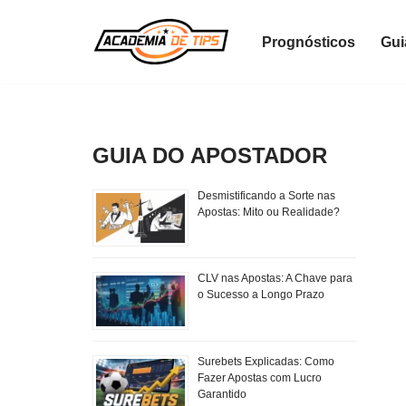
Prognósticos
Gui
Avançar
para
o
conteúdo
GUIA DO APOSTADOR
Desmistificando a Sorte nas
Apostas: Mito ou Realidade?
CLV nas Apostas: A Chave para
o Sucesso a Longo Prazo
Surebets Explicadas: Como
Fazer Apostas com Lucro
Garantido