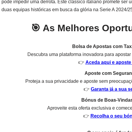
pode impedir uma derrota. Este clássico italiano promete ser
duas equipas históricas em busca da glória na Serie A 2024/25
🎯 As Melhores Oport
Bolsa de Apostas com Tax
Descubra uma plataforma inovadora para apostar
👉
Aceda aqui e aposte 
Aposte com Seguranç
Proteja a sua privacidade e aposte sem preocupa
👉
Garanta já a sua 
Bónus de Boas-Vindas
Aproveite esta oferta exclusiva e comece
👉
Recolha o seu bó