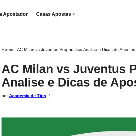
a Apostador
Casas Apostas
Home
-
AC Milan vs Juventus Prognóstico Analise e Dicas de Apostas
AC Milan vs Juventus 
Analise e Dicas de Apo
por
Academia de Tips