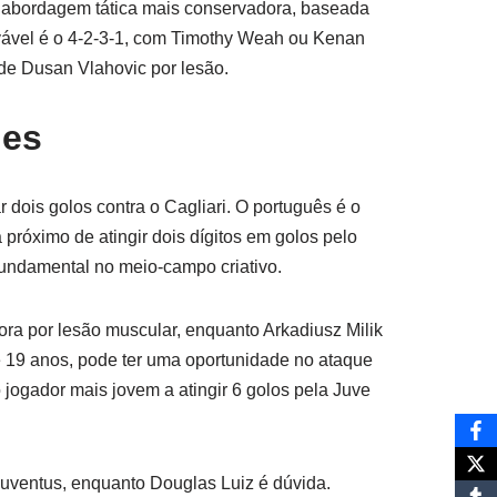
 abordagem tática mais conservadora, baseada
vável é o 4-2-3-1, com Timothy Weah ou Kenan
de Dusan Vlahovic por lesão.
ues
dois golos contra o Cagliari. O português é o
próximo de atingir dois dígitos em golos pelo
fundamental no meio-campo criativo.
ora por lesão muscular, enquanto Arkadiusz Milik
e 19 anos, pode ter uma oportunidade no ataque
 jogador mais jovem a atingir 6 golos pela Juve
uventus, enquanto Douglas Luiz é dúvida.