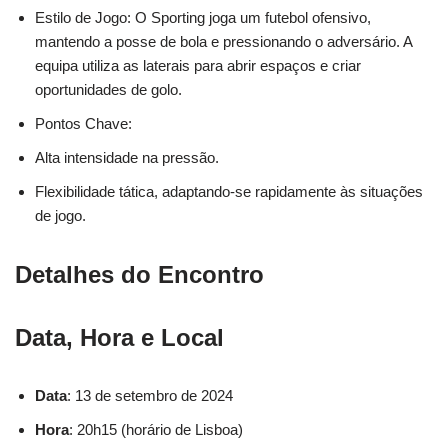
Estilo de Jogo: O Sporting joga um futebol ofensivo,
mantendo a posse de bola e pressionando o adversário. A
equipa utiliza as laterais para abrir espaços e criar
oportunidades de golo.
Pontos Chave:
Alta intensidade na pressão.
Flexibilidade tática, adaptando-se rapidamente às situações
de jogo.
Detalhes do Encontro
Data, Hora e Local
Data
: 13 de setembro de 2024
Hora
: 20h15 (horário de Lisboa)