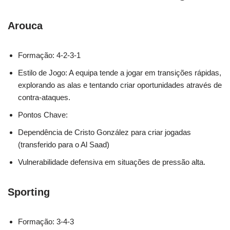
Arouca
Formação: 4-2-3-1
Estilo de Jogo: A equipa tende a jogar em transições rápidas,
explorando as alas e tentando criar oportunidades através de
contra-ataques.
Pontos Chave:
Dependência de Cristo González para criar jogadas
(transferido para o Al Saad)
Vulnerabilidade defensiva em situações de pressão alta.
Sporting
Formação: 3-4-3