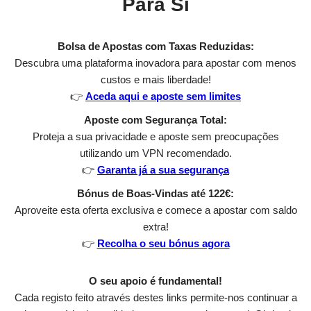
Para Si
Bolsa de Apostas com Taxas Reduzidas:
Descubra uma plataforma inovadora para apostar com menos
custos e mais liberdade!
👉
Aceda aqui e aposte sem limites
Aposte com Segurança Total:
Proteja a sua privacidade e aposte sem preocupações
utilizando um VPN recomendado.
👉
Garanta já a sua segurança
Bónus de Boas-Vindas até 122€:
Aproveite esta oferta exclusiva e comece a apostar com saldo
extra!
👉
Recolha o seu bónus agora
O seu apoio é fundamental!
Cada registo feito através destes links permite-nos continuar a