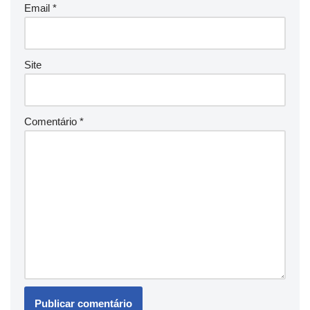
Email
*
Site
Comentário
*