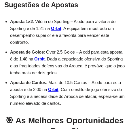
Sugestões de Apostas
Aposta 1×2
: Vitória do Sporting – A odd para a vitória do
Sporting é de 1.21 na
Orbit
. A equipa tem mostrado um
desempenho superior e é a favorita para vencer este
confronto.
Aposta de Golos
: Over 2.5 Golos – A odd para esta aposta
é de 1.48 na
Orbit
. Dada a capacidade ofensiva do Sporting
e as fragilidades defensivas do Arouca, é provável que o jogo
tenha mais de dois golos.
Aposta de Cantos
: Mais de 10.5 Cantos – A odd para esta
aposta é de 2.00 na
Orbit
. Com o estilo de jogo ofensivo do
Sporting e a necessidade do Arouca de atacar, espera-se um
número elevado de cantos.
🎯 As Melhores Oportunidades