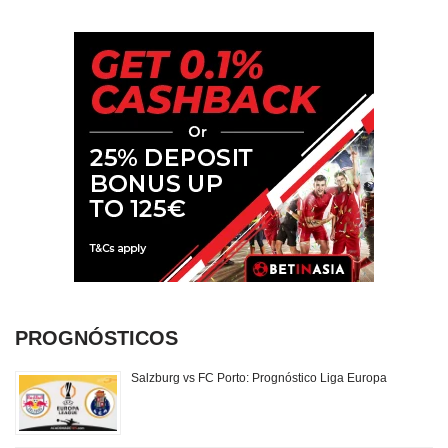
PROGNÓSTICOS
Salzburg vs FC Porto: Prognóstico Liga Europa