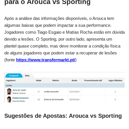
para o Arouca vs Sporting
Após a análise das informações disponíveis, o Arouca tem
algumas baixas que podem impactar a sua performance.
Jogadores como Tiago Esgaio e Matías Rocha estão em dúvida
devido a lesões. O Sporting, por outro lado, apresenta um
plantel quase completo, mas deve monitorar a condição física
de alguns jogadores que podem estar a recuperar de lesões
(fonte
https://www.transfermarkt.pt/
)
Sugestões de Apostas: Arouca vs Sporting