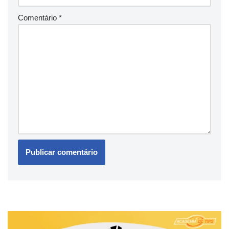
Comentário
*