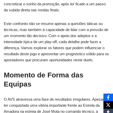
concretizar o sonho da promoção, após ter ficado a um passo
da subida direta nas rondas finais.
Este confronto não se resume apenas a questões táticas ou
técnicas, mas também à capacidade de lidar com a pressão de
um momento tão decisivo. Com o apoio dos adeptos e a
intensidade típica de um play-off, cada detalhe pode fazer a
diferença. Vamos explorar os fatores que podem influenciar o
resultado deste jogo e apresentar um prognóstico sólido para os
apostadores que procuram oportunidades neste duelo.
Momento de Forma das
Equipas
O AVS atravessa uma fase de resultados irregulares. Apesar de
ter conquistado uma vitória importante frente ao Estrela da
Amadora na estreia de José Mota no comando técnico, a