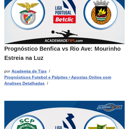
Prognóstico Benfica vs Rio Ave: Mourinho
Estreia na Luz
por
Academia de Tips
Prognósticos Futebol e Palpites • Apostas Online com
Analises Detalhadas