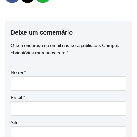
Deixe um comentário
O seu endereço de email não será publicado.
Campos
obrigatórios marcados com
*
Nome
*
Email
*
Site