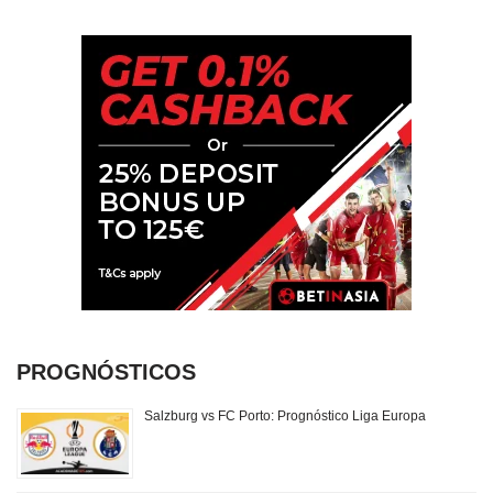
PROGNÓSTICOS
Salzburg vs FC Porto: Prognóstico Liga Europa