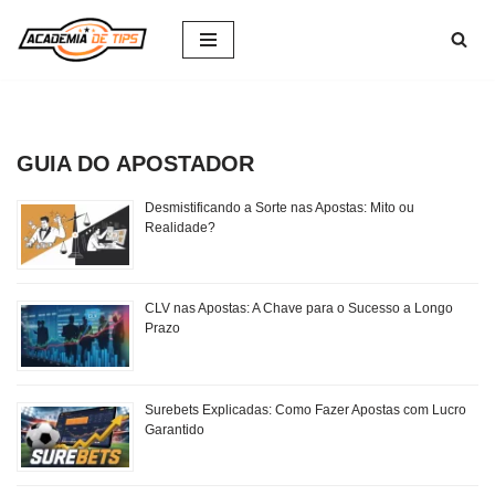
Avançar
para
o
conteúdo
GUIA DO APOSTADOR
Desmistificando a Sorte nas Apostas: Mito ou
Realidade?
CLV nas Apostas: A Chave para o Sucesso a Longo
Prazo
Surebets Explicadas: Como Fazer Apostas com Lucro
Garantido