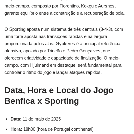
meio-campo, composto por Florentino, Kokçu e Aursnes,
garante equilíbrio entre a construção e a recuperação de bola.
O Sporting aposta num sistema de três centrais (3-4-3), com
uma forte aposta nas transições rápidas e na largura
proporcionada pelos alas. Gyokeres é a principal referência
ofensiva, apoiado por Trincão e Pedro Gonçalves, que
oferecem criatividade e capacidade de finalização. O meio-
campo, com Hjulmand em destaque, será fundamental para
controlar o ritmo do jogo e lançar ataques rápidos.
Data, Hora e Local do Jogo
Benfica x Sporting
Data:
11 de maio de 2025
Hora:
18h00 (hora de Portugal continental)