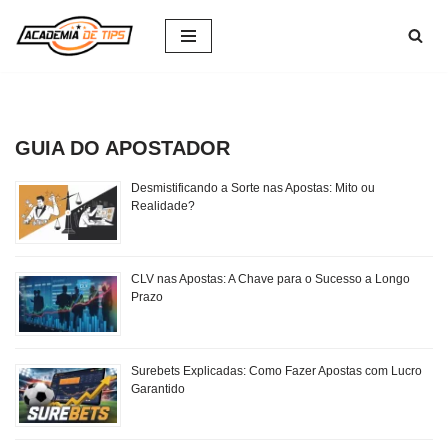
Avançar
para
o
conteúdo
GUIA DO APOSTADOR
Desmistificando a Sorte nas Apostas: Mito ou
Realidade?
CLV nas Apostas: A Chave para o Sucesso a Longo
Prazo
Surebets Explicadas: Como Fazer Apostas com Lucro
Garantido