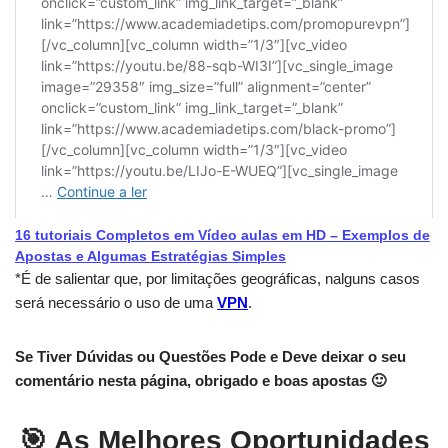
16 tutoriais Completos em Vídeo aulas em HD – Exemplos de
Apostas e Algumas Estratégias Simples
*É de salientar que, por limitações geográficas, nalguns casos
será necessário o uso de uma
VPN
.
Se Tiver Dúvidas ou Questões Pode e Deve deixar o seu
comentário nesta página, obrigado e boas apostas 🙂
🎯 As Melhores Oportunidades