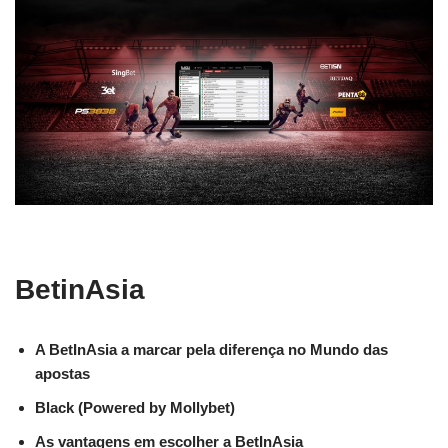
BetinAsia
A BetInAsia a marcar pela diferença no Mundo das
apostas
Black (Powered by Mollybet)
As vantagens em escolher a BetInAsia