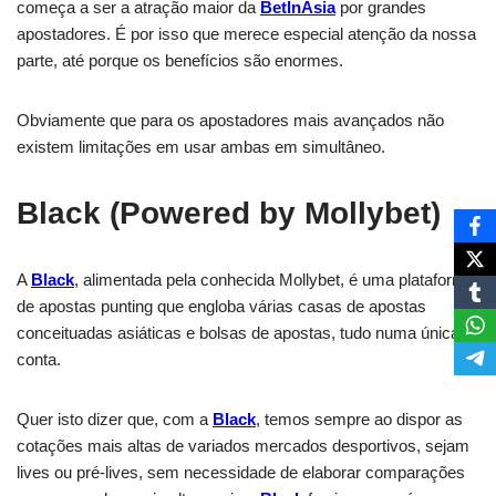
começa a ser a atração maior da
BetInAsia
por grandes
apostadores. É por isso que merece especial atenção da nossa
parte, até porque os benefícios são enormes.
Obviamente que para os apostadores mais avançados não
existem limitações em usar ambas em simultâneo.
Black (Powered by Mollybet)
A
Black
, alimentada pela conhecida Mollybet, é uma plataforma
de apostas punting que engloba várias casas de apostas
conceituadas asiáticas e bolsas de apostas, tudo numa única
conta.
Quer isto dizer que, com a
Black
, temos sempre ao dispor as
cotações mais altas de variados mercados desportivos, sejam
lives ou pré-lives, sem necessidade de elaborar comparações