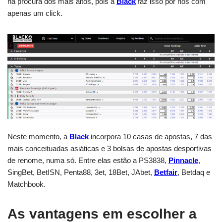
na procura dos mais altos, pois a
Black
faz isso por nós com
apenas um click.
Neste momento, a
Black
incorpora 10 casas de apostas, 7 das
mais conceituadas asiáticas e 3 bolsas de apostas desportivas
de renome, numa só. Entre elas estão a PS3838,
Pinnacle
,
SingBet, BetISN, Penta88, 3et, 18Bet, JAbet,
Betfair
, Betdaq e
Matchbook.
As vantagens em escolher a