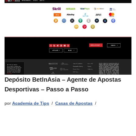
Depósito BetInAsia – Agente de Apostas
Desportivas – Passo a Passo
por
Academia de Tips
Casas de Apostas