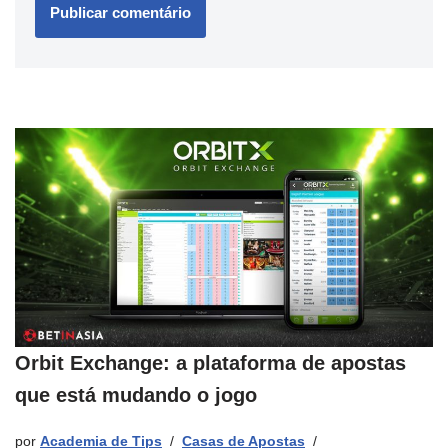
Orbit Exchange: a plataforma de apostas
que está mudando o jogo
por
Academia de Tips
Casas de Apostas