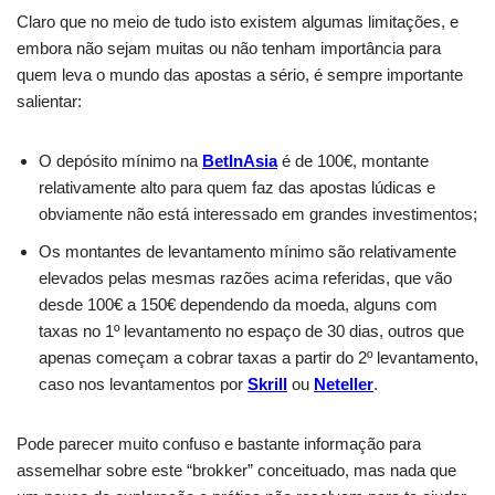
Claro que no meio de tudo isto existem algumas limitações, e
embora não sejam muitas ou não tenham importância para
quem leva o mundo das apostas a sério, é sempre importante
salientar:
O depósito mínimo na
BetInAsia
é de 100€, montante
relativamente alto para quem faz das apostas lúdicas e
obviamente não está interessado em grandes investimentos;
Os montantes de levantamento mínimo são relativamente
elevados pelas mesmas razões acima referidas, que vão
desde 100€ a 150€ dependendo da moeda, alguns com
taxas no 1º levantamento no espaço de 30 dias, outros que
apenas começam a cobrar taxas a partir do 2º levantamento,
caso nos levantamentos por
Skrill
ou
Neteller
.
Pode parecer muito confuso e bastante informação para
assemelhar sobre este “brokker” conceituado, mas nada que