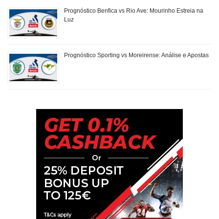
Prognóstico Benfica vs Rio Ave: Mourinho Estreia na
Luz
Prognóstico Sporting vs Moreirense: Análise e Apostas