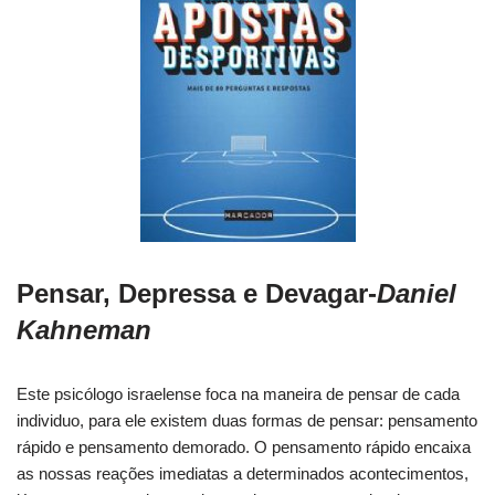
Pensar, Depressa e Devagar-
Daniel
Kahneman
Este psicólogo israelense foca na maneira de pensar de cada
individuo, para ele existem duas formas de pensar: pensamento
rápido e pensamento demorado. O pensamento rápido encaixa
as nossas reações imediatas a determinados acontecimentos,