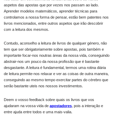
aspetos das apostas que por vezes nos passam ao lado.
Aprender modelos matemáticos, aprender técnicas para
controlamos a nossa forma de pensar, estão bem patentes nos
livros mencionados, entre outros aspetos que irão descobrir
com a leitura dos mesmos.
Contudo, aconselho a leitura de livros de qualquer género, não
tem que ser obrigatoriamente sobre apostas, pois também e
importante focar-nos noutras áreas da nossa vida, conseguindo
abstrair-nos um pouco da nossa profissão que é bastante
desgastante. A leitura é fundamental, termos uma rotina diária
de leitura permite-nos relaxar e ver as coisas de outra maneira,
conseguindo ao mesmo tempo exercitar partes do cérebro que
serão bastante uteis nos nossos investimentos.
Deem o vosso feedback sobre quais os livros que vos
ajudaram na vossa vida de
apostadores
, pois a interação e
entre ajuda entre todos e uma mais-valia.