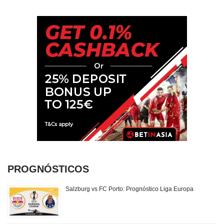
PROGNÓSTICOS
Salzburg vs FC Porto: Prognóstico Liga Europa