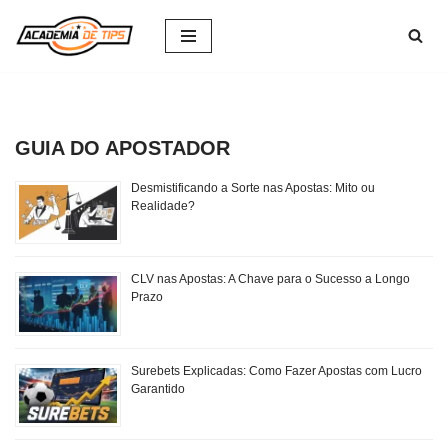
Avançar
para
o
conteúdo
GUIA DO APOSTADOR
Desmistificando a Sorte nas Apostas: Mito ou
Realidade?
CLV nas Apostas: A Chave para o Sucesso a Longo
Prazo
Surebets Explicadas: Como Fazer Apostas com Lucro
Garantido