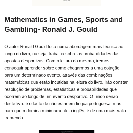
Mathematics in Games, Sports and
Gambling- Ronald J. Gould
O autor Ronald Gould foca numa abordagem mais técnica ao
longo do livro, ou seja, trabalha sobre as probabilidades das
apostas desportivas. Com a leitura do mesmo, iremos
conseguir aprender sobre como chegarmos a uma cotação
para um determinado evento, através das combinações
matemáticas que estão incutidas na leitura do livro. Irão constar
resolução de problemas, estatísticas e probabilidades que
ocorrem ao longo de um evento desportivo. O único senão
deste livro é o facto de não estar em língua portuguesa, mas
para quem domina minimamente o inglês, é de uma mais-valia
tremenda.