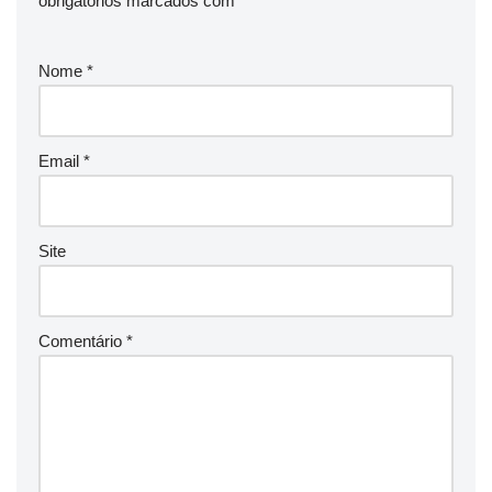
obrigatórios marcados com
*
Nome
*
Email
*
Site
Comentário
*