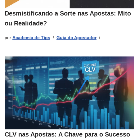
Desmistificando a Sorte nas Apostas: Mito
ou Realidade?
por
Academia de Tips
Guia do Apostador
CLV nas Apostas: A Chave para o Sucesso