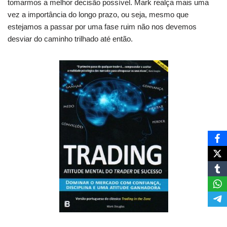
tomarmos a melhor decisão possível. Mark realça mais uma
vez a importância do longo prazo, ou seja, mesmo que
estejamos a passar por uma fase ruim não nos devemos
desviar do caminho trilhado até então.