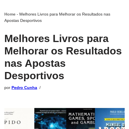
Home
-
Melhores Livros para Melhorar os Resultados nas
Apostas Desportivos
Melhores Livros para
Melhorar os Resultados
nas Apostas
Desportivos
por
Pedro Cunha