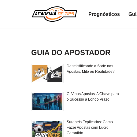
Prognósticos
Gui
Avançar
para
o
conteúdo
GUIA DO APOSTADOR
Desmistificando a Sorte nas
Apostas: Mito ou Realidade?
CLV nas Apostas: A Chave para
o Sucesso a Longo Prazo
Surebets Explicadas: Como
Fazer Apostas com Lucro
Garantido