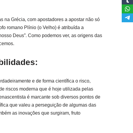
s na Grécia, com apostadores a apostar não só
fo romano Plínio (o Velho) é atribuída a
o nosso Deus”. Como podemos ver, as origens das
ecemos.
bilidades:
adeiramente e de forma científica o risco,
de riscos moderna que é hoje utilizada pelas
renascentista é marcante sob diversos pontos de
ntífica que valeu a perseguição de algumas das
ambém as inovações que surgiram, fruto