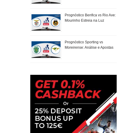
Prognóstico Benfica vs Rio Ave:
Mourinho Estreia na Luz
Prognóstico Sporting vs
Moreirense: Análise e Apostas