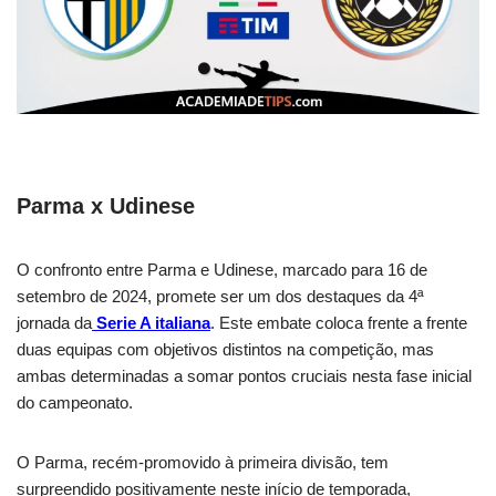
Parma x Udinese
O confronto entre Parma e Udinese, marcado para 16 de
setembro de 2024, promete ser um dos destaques da 4ª
jornada da
Serie A italiana
. Este embate coloca frente a frente
duas equipas com objetivos distintos na competição, mas
ambas determinadas a somar pontos cruciais nesta fase inicial
do campeonato.
O Parma, recém-promovido à primeira divisão, tem
surpreendido positivamente neste início de temporada,