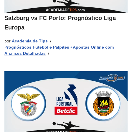
Salzburg vs FC Porto: Prognóstico Liga
Europa
por
Academia de Tips
Prognósticos Futebol e Palpites • Apostas Online com
Analises Detalhadas