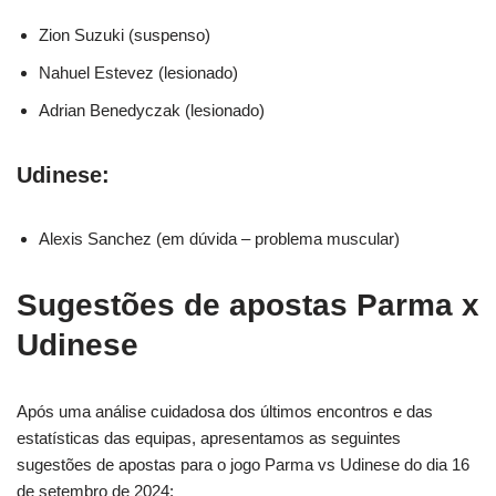
Zion Suzuki (suspenso)
Nahuel Estevez (lesionado)
Adrian Benedyczak (lesionado)
Udinese:
Alexis Sanchez (em dúvida – problema muscular)
Sugestões de apostas Parma x
Udinese
Após uma análise cuidadosa dos últimos encontros e das
estatísticas das equipas, apresentamos as seguintes
sugestões de apostas para o jogo Parma vs Udinese do dia 16
de setembro de 2024: