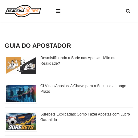
Avançar
para
o
conteúdo
GUIA DO APOSTADOR
Desmistificando a Sorte nas Apostas: Mito ou
Realidade?
CLV nas Apostas: A Chave para o Sucesso a Longo
Prazo
Surebets Explicadas: Como Fazer Apostas com Lucro
Garantido