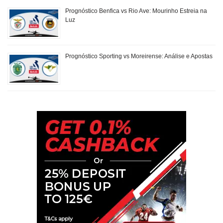
Prognóstico Benfica vs Rio Ave: Mourinho Estreia na
Luz
Prognóstico Sporting vs Moreirense: Análise e Apostas