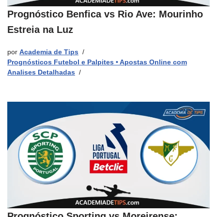
Prognóstico Benfica vs Rio Ave: Mourinho
Estreia na Luz
por
Academia de Tips
Prognósticos Futebol e Palpites • Apostas Online com
Analises Detalhadas
Prognóstico Sporting vs Moreirense: