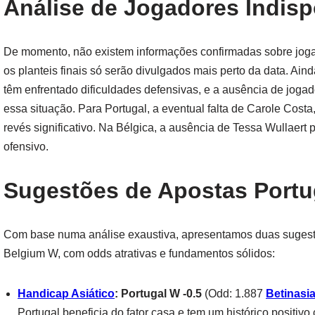
Análise de Jogadores Indisp
De momento, não existem informações confirmadas sobre jogad
os planteis finais só serão divulgados mais perto da data. Ai
têm enfrentado dificuldades defensivas, e a ausência de jogad
essa situação. Para Portugal, a eventual falta de Carole Cost
revés significativo. Na Bélgica, a ausência de Tessa Wullaert p
ofensivo.
Sugestões de Apostas Portu
Com base numa análise exaustiva, apresentamos duas sugestõ
Belgium W, com odds atrativas e fundamentos sólidos:
Handicap Asiático
: Portugal W -0.5
(Odd: 1.887
Betinasi
Portugal beneficia do fator casa e tem um histórico positivo