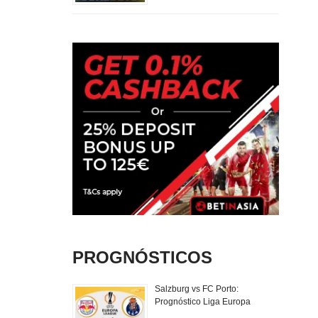
PROGNÓSTICOS
Salzburg vs FC Porto:
Prognóstico Liga Europa