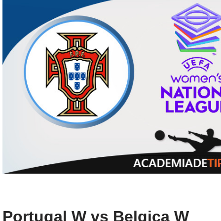
Portugal W vs Belgica W