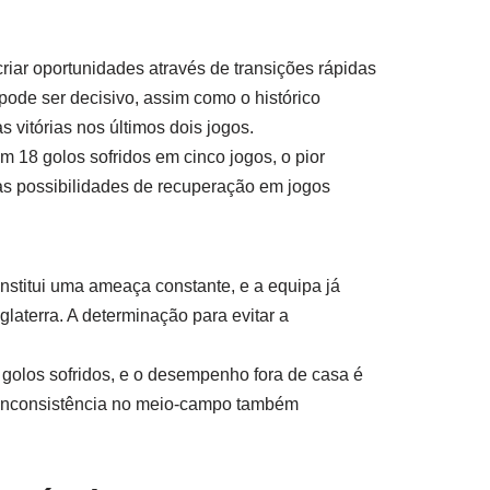
riar oportunidades através de transições rápidas
ode ser decisivo, assim como o histórico
 vitórias nos últimos dois jogos.
 18 golos sofridos em cinco jogos, o pior
z as possibilidades de recuperação em jogos
nstitui uma ameaça constante, e a equipa já
glaterra. A determinação para evitar a
 golos sofridos, e o desempenho fora de casa é
A inconsistência no meio-campo também