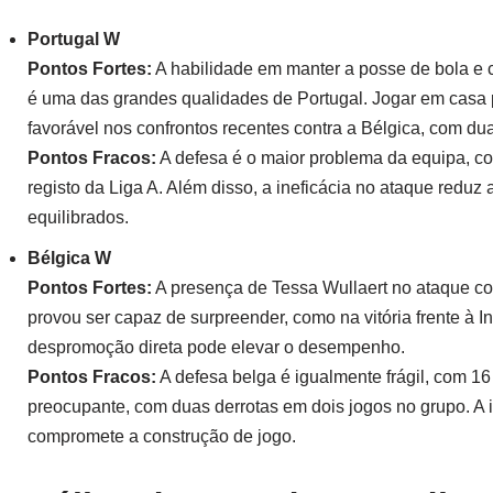
Portugal W
Pontos Fortes:
A habilidade em manter a posse de bola e c
é uma das grandes qualidades de Portugal. Jogar em casa p
favorável nos confrontos recentes contra a Bélgica, com duas
Pontos Fracos:
A defesa é o maior problema da equipa, com
registo da Liga A. Além disso, a ineficácia no ataque redu
equilibrados.
Bélgica W
Pontos Fortes:
A presença de Tessa Wullaert no ataque co
provou ser capaz de surpreender, como na vitória frente à In
despromoção direta pode elevar o desempenho.
Pontos Fracos:
A defesa belga é igualmente frágil, com 16
preocupante, com duas derrotas em dois jogos no grupo. 
compromete a construção de jogo.