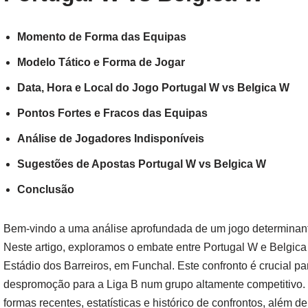
Momento de Forma das Equipas
Modelo Tático e Forma de Jogar
Data, Hora e Local do Jogo Portugal W vs Belgica W
Pontos Fortes e Fracos das Equipas
Análise de Jogadores Indisponíveis
Sugestões de Apostas Portugal W vs Belgica W
Conclusão
Bem-vindo a uma análise aprofundada de um jogo determinan
Neste artigo, exploramos o embate entre Portugal W e Belgic
Estádio dos Barreiros, em Funchal. Este confronto é crucial p
despromoção para a Liga B num grupo altamente competitivo
formas recentes, estatísticas e histórico de confrontos, além