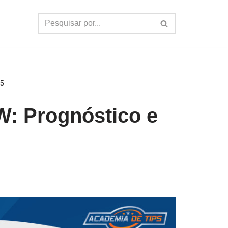
25
W: Prognóstico e