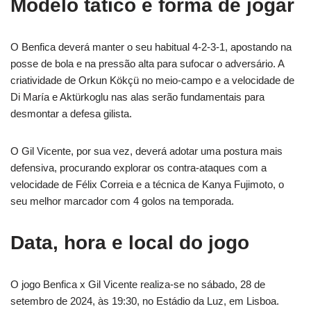
Modelo tático e forma de jogar
O Benfica deverá manter o seu habitual 4-2-3-1, apostando na
posse de bola e na pressão alta para sufocar o adversário. A
criatividade de Orkun Kökçü no meio-campo e a velocidade de
Di María e Aktürkoglu nas alas serão fundamentais para
desmontar a defesa gilista.
O Gil Vicente, por sua vez, deverá adotar uma postura mais
defensiva, procurando explorar os contra-ataques com a
velocidade de Félix Correia e a técnica de Kanya Fujimoto, o
seu melhor marcador com 4 golos na temporada.
Data, hora e local do jogo
O jogo Benfica x Gil Vicente realiza-se no sábado, 28 de
setembro de 2024, às 19:30, no Estádio da Luz, em Lisboa.