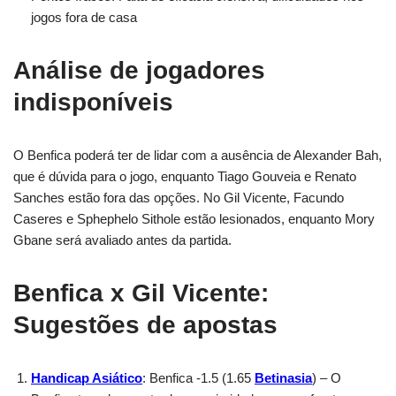
jogos fora de casa
Análise de jogadores
indisponíveis
O Benfica poderá ter de lidar com a ausência de Alexander Bah,
que é dúvida para o jogo, enquanto Tiago Gouveia e Renato
Sanches estão fora das opções. No Gil Vicente, Facundo
Caseres e Sphephelo Sithole estão lesionados, enquanto Mory
Gbane será avaliado antes da partida.
Benfica x Gil Vicente:
Sugestões de apostas
Handicap Asiático
: Benfica -1.5 (1.65
Betinasia
) – O