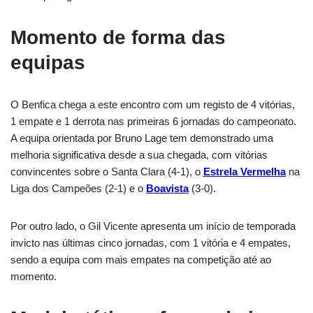
Momento de forma das
equipas
O Benfica chega a este encontro com um registo de 4 vitórias,
1 empate e 1 derrota nas primeiras 6 jornadas do campeonato.
A equipa orientada por Bruno Lage tem demonstrado uma
melhoria significativa desde a sua chegada, com vitórias
convincentes sobre o Santa Clara (4-1), o
Estrela Vermelha
na
Liga dos Campeões (2-1) e o
Boavista
(3-0).
Por outro lado, o Gil Vicente apresenta um início de temporada
invicto nas últimas cinco jornadas, com 1 vitória e 4 empates,
sendo a equipa com mais empates na competição até ao
momento.