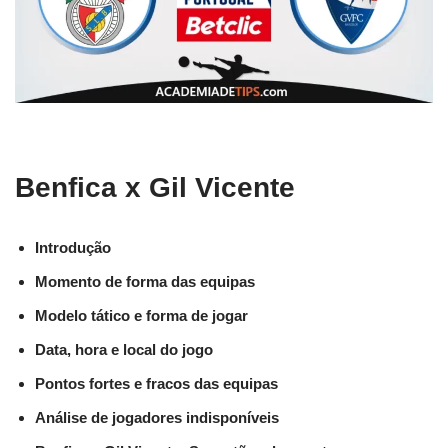
Benfica x Gil Vicente
Introdução
Momento de forma das equipas
Modelo tático e forma de jogar
Data, hora e local do jogo
Pontos fortes e fracos das equipas
Análise de jogadores indisponíveis