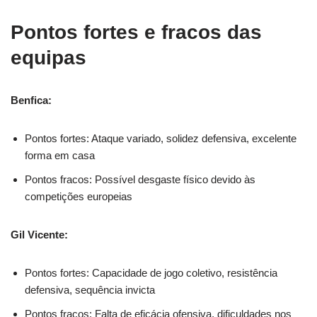
Pontos fortes e fracos das
equipas
Benfica:
Pontos fortes: Ataque variado, solidez defensiva, excelente
forma em casa
Pontos fracos: Possível desgaste físico devido às
competições europeias
Gil Vicente:
Pontos fortes: Capacidade de jogo coletivo, resistência
defensiva, sequência invicta
Pontos fracos: Falta de eficácia ofensiva, dificuldades nos