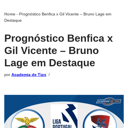
Home
-
Prognóstico Benfica x Gil Vicente – Bruno Lage em
Destaque
Prognóstico Benfica x
Gil Vicente – Bruno
Lage em Destaque
por
Academia de Tips