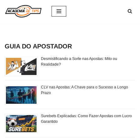
Avançar
para
o
conteúdo
GUIA DO APOSTADOR
Desmistificando a Sorte nas Apostas: Mito ou
Realidade?
CLV nas Apostas: A Chave para o Sucesso a Longo
Prazo
Surebets Explicadas: Como Fazer Apostas com Lucro
Garantido