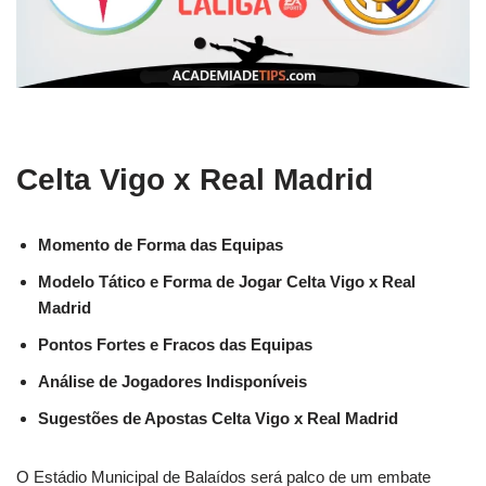
Celta Vigo x Real Madrid
Momento de Forma das Equipas
Modelo Tático e Forma de Jogar Celta Vigo x Real
Madrid
Pontos Fortes e Fracos das Equipas
Análise de Jogadores Indisponíveis
Sugestões de Apostas Celta Vigo x Real Madrid
O Estádio Municipal de Balaídos será palco de um embate