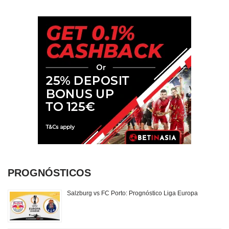
PROGNÓSTICOS
Salzburg vs FC Porto: Prognóstico Liga Europa