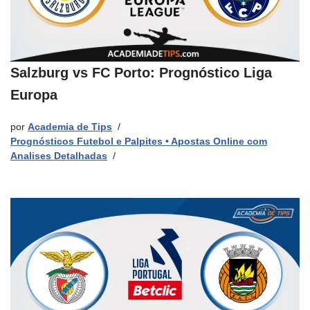
Salzburg vs FC Porto: Prognóstico Liga
Europa
por
Academia de Tips
Prognósticos Futebol e Palpites • Apostas Online com
Analises Detalhadas