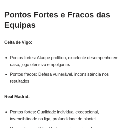
Pontos Fortes e Fracos das
Equipas
Celta de Vigo:
Pontos fortes: Ataque prolífico, excelente desempenho em
casa, jogo ofensivo empolgante.
Pontos fracos: Defesa vulnerável, inconsistência nos
resultados.
Real Madrid:
Pontos fortes: Qualidade individual excepcional,
invencibilidade na liga, profundidade do plantel.