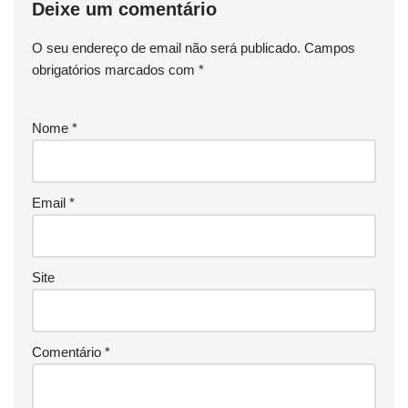
Deixe um comentário
O seu endereço de email não será publicado.
Campos
obrigatórios marcados com
*
Nome
*
Email
*
Site
Comentário
*