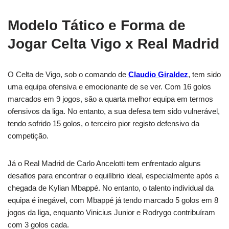
Modelo Tático e Forma de
Jogar Celta Vigo x Real Madrid
O Celta de Vigo, sob o comando de
Claudio Giraldez
, tem sido
uma equipa ofensiva e emocionante de se ver. Com 16 golos
marcados em 9 jogos, são a quarta melhor equipa em termos
ofensivos da liga. No entanto, a sua defesa tem sido vulnerável,
tendo sofrido 15 golos, o terceiro pior registo defensivo da
competição.
Já o Real Madrid de Carlo Ancelotti tem enfrentado alguns
desafios para encontrar o equilíbrio ideal, especialmente após a
chegada de Kylian Mbappé. No entanto, o talento individual da
equipa é inegável, com Mbappé já tendo marcado 5 golos em 8
jogos da liga, enquanto Vinicius Junior e Rodrygo contribuíram
com 3 golos cada.