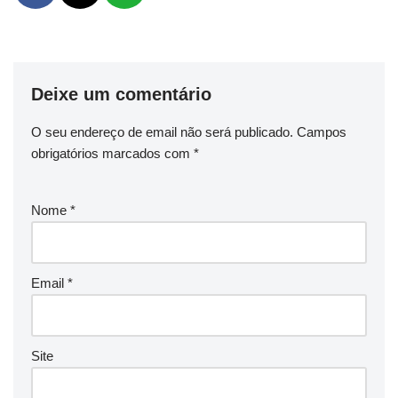
Deixe um comentário
O seu endereço de email não será publicado.
Campos
obrigatórios marcados com
*
Nome
*
Email
*
Site