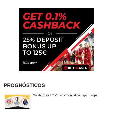
PROGNÓSTICOS
Salzburg vs FC Porto: Prognóstico Liga Europa