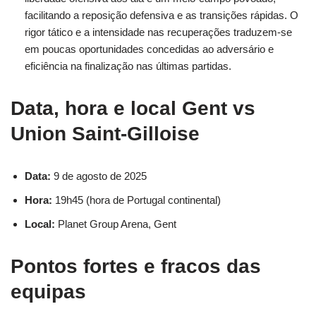
facilitando a reposição defensiva e as transições rápidas. O
rigor tático e a intensidade nas recuperações traduzem-se
em poucas oportunidades concedidas ao adversário e
eficiência na finalização nas últimas partidas.
Data, hora e local Gent vs
Union Saint-Gilloise
Data:
9 de agosto de 2025
Hora:
19h45 (hora de Portugal continental)
Local:
Planet Group Arena, Gent
Pontos fortes e fracos das
equipas