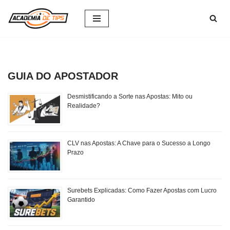
Avançar
para
o
conteúdo
GUIA DO APOSTADOR
Desmistificando a Sorte nas Apostas: Mito ou
Realidade?
CLV nas Apostas: A Chave para o Sucesso a Longo
Prazo
Surebets Explicadas: Como Fazer Apostas com Lucro
Garantido