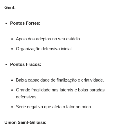
Gent:
Pontos Fortes:
Apoio dos adeptos no seu estádio.
Organização defensiva inicial.
Pontos Fracos:
Baixa capacidade de finalização e criatividade.
Grande fragilidade nas laterais e bolas paradas
defensivas.
Série negativa que afeta o fator anímico.
Union Saint-Gilloise: