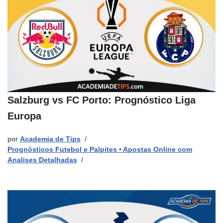
Salzburg vs FC Porto: Prognóstico Liga
Europa
por
Academia de Tips
Prognósticos Futebol e Palpites • Apostas Online com
Analises Detalhadas