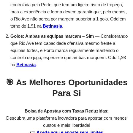
controlada pelo Porto, que tem um ligeiro risco de tropeço,
mas a experiência e forma devem garantir que, pelo menos,
o Rio Ave não perca por margem superior a 1 golo. Odd em
torno de 1,91 na
Betinasia
.
Golos: Ambas as equipas marcam – Sim
— Considerando
que Rio Ave tem capacidade ofensiva mesmo frente a
equipas fortes, e Porto marca regularmente mantendo o
controlo do jogo, espera-se que ambas marquem. Odd 1,93
na
Betinasia
.
🎯 As Melhores Oportunidades
Para Si
Bolsa de Apostas com Taxas Reduzidas:
Descubra uma plataforma inovadora para apostar com menos
custos e mais liberdade!
👉
Aceda aqui e aposte sem limites