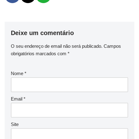
Deixe um comentário
O seu endereço de email não será publicado.
Campos
obrigatórios marcados com
*
Nome
*
Email
*
Site