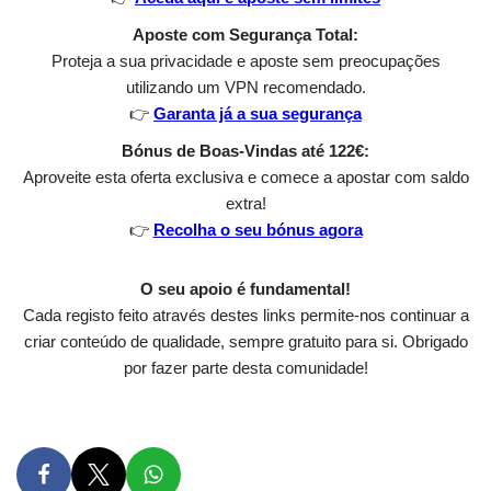
Aposte com Segurança Total:
Proteja a sua privacidade e aposte sem preocupações
utilizando um VPN recomendado.
👉
Garanta já a sua segurança
Bónus de Boas-Vindas até 122€:
Aproveite esta oferta exclusiva e comece a apostar com saldo
extra!
👉
Recolha o seu bónus agora
O seu apoio é fundamental!
Cada registo feito através destes links permite-nos continuar a
criar conteúdo de qualidade, sempre gratuito para si. Obrigado
por fazer parte desta comunidade!