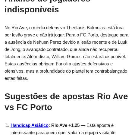
indisponíveis
No Rio Ave, o médio defensivo Theofanis Bakoulas está fora
por lesão grave e não irá jogar. Para o FC Porto, destaque para
a ausência de Nehuen Perez devido a lesão recente e de Luuk
de Jong, o avançado contratado, que ainda não recuperou
totalmente. Além disso, William Gomes não estará disponível.
Estas ausências obrigam Farioli a ajustes defensivos e
ofensivos, mas a profundidade do plantel tem contrabalançado
estas faltas.
Sugestões de apostas Rio Ave
vs FC Porto
Handicap Asiático
: Rio Ave +1.25
— Esta aposta é
interessante para quem quer valor na equipa visitante