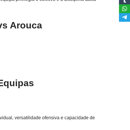
 vs Arouca
 Equipas
vidual, versatilidade ofensiva e capacidade de