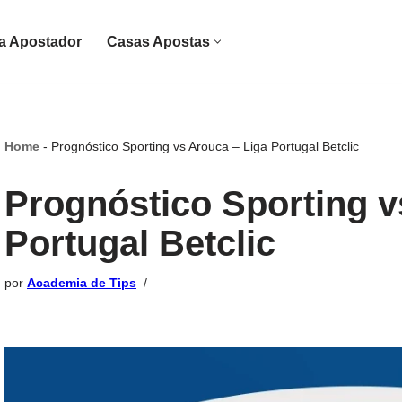
a Apostador
Casas Apostas
Home
-
Prognóstico Sporting vs Arouca – Liga Portugal Betclic
Prognóstico Sporting v
Portugal Betclic
por
Academia de Tips