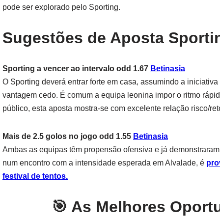
pode ser explorado pelo Sporting.
Sugestões de Aposta Sporti
Sporting a vencer ao intervalo
odd 1.67
Betinasia
O Sporting deverá entrar forte em casa, assumindo a iniciativa
vantagem cedo. É comum a equipa leonina impor o ritmo rápid
público, esta aposta mostra-se com excelente relação risco/ret
Mais de 2.5 golos no jogo
odd 1.55
Betinasia
Ambas as equipas têm propensão ofensiva e já demonstraram
num encontro com a intensidade esperada em Alvalade, é
pro
festival de tentos.
🎯 As Melhores Oport