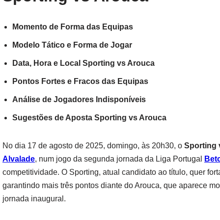
Momento de Forma das Equipas
Modelo Tático e Forma de Jogar
Data, Hora e Local Sporting vs Arouca
Pontos Fortes e Fracos das Equipas
Análise de Jogadores Indisponíveis
Sugestões de Aposta Sporting vs Arouca
No dia 17 de agosto de 2025, domingo, às 20h30, o
Sporting 
Alvalade
, num jogo da segunda jornada da Liga Portugal
Betc
competitividade. O Sporting, atual candidato ao título, quer fo
garantindo mais três pontos diante do Arouca, que aparece mo
jornada inaugural.