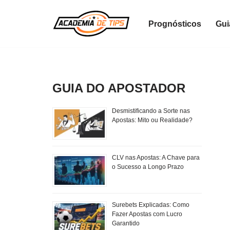
Prognósticos
Gui
Avançar
para
o
conteúdo
GUIA DO APOSTADOR
Desmistificando a Sorte nas
Apostas: Mito ou Realidade?
CLV nas Apostas: A Chave para
o Sucesso a Longo Prazo
Surebets Explicadas: Como
Fazer Apostas com Lucro
Garantido