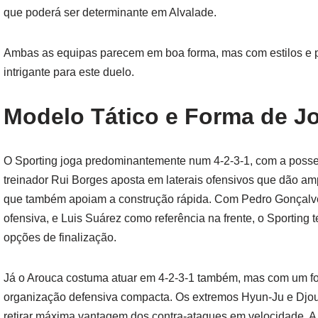
que poderá ser determinante em Alvalade.
Ambas as equipas parecem em boa forma, mas com estilos e pri
intrigante para este duelo.
Modelo Tático e Forma de J
O Sporting joga predominantemente num 4-2-3-1, com a posse 
treinador Rui Borges aposta em laterais ofensivos que dão am
que também apoiam a construção rápida. Com Pedro Gonçalves
ofensiva, e Luis Suárez como referência na frente, o Sporting t
opções de finalização.
Já o Arouca costuma atuar em 4-2-3-1 também, mas com um foc
organização defensiva compacta. Os extremos Hyun-Ju e Djou
retirar máxima vantagem dos contra-ataques em velocidade. A eq