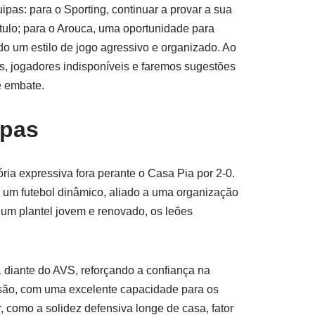
as: para o Sporting, continuar a provar a sua
título; para o Arouca, uma oportunidade para
do um estilo de jogo agressivo e organizado. Ao
as, jogadores indisponíveis e faremos sugestões
e embate.
ipas
ia expressiva fora perante o Casa Pia por 2-0.
 um futebol dinâmico, aliado a uma organização
 um plantel jovem e renovado, os leões
1 diante do AVS, reforçando a confiança na
são, com uma excelente capacidade para os
, como a solidez defensiva longe de casa, fator