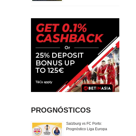
PROGNÓSTICOS
Salzburg vs FC Porto:
Prognóstico Liga Europa