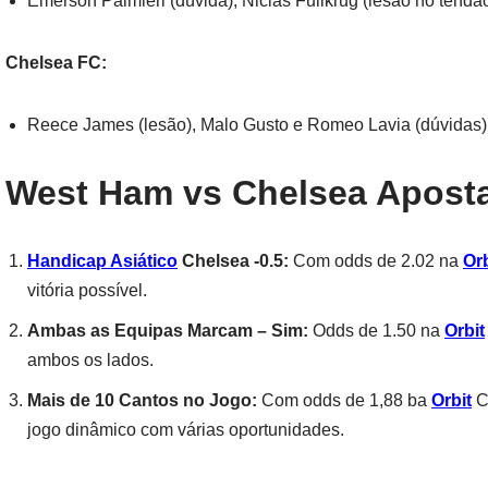
Emerson Palmieri (dúvida), Niclas Fullkrug (lesão no tendão
Chelsea FC:
Reece James (lesão), Malo Gusto e Romeo Lavia (dúvidas)
West Ham vs Chelsea Aposta
Handicap Asiático
Chelsea -0.5:
Com odds de 2.02 na
Orb
vitória possível.
Ambas as Equipas Marcam – Sim:
Odds de 1.50 na
Orbit
ambos os lados.
Mais de 10 Cantos no Jogo:
Com odds de 1,88 ba
Orbit
Co
jogo dinâmico com várias oportunidades.