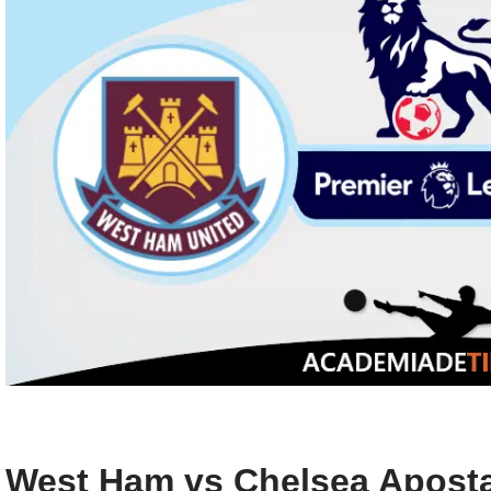
West Ham vs Chelsea Apost