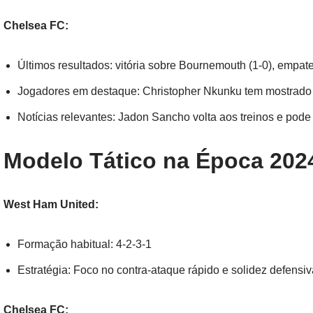
Chelsea FC:
Últimos resultados: vitória sobre Bournemouth (1-0), empat
Jogadores em destaque: Christopher Nkunku tem mostrado 
Notícias relevantes: Jadon Sancho volta aos treinos e pode se
Modelo Tático na Época 202
West Ham United:
Formação habitual: 4-2-3-1
Estratégia: Foco no contra-ataque rápido e solidez defensiv
Chelsea FC: