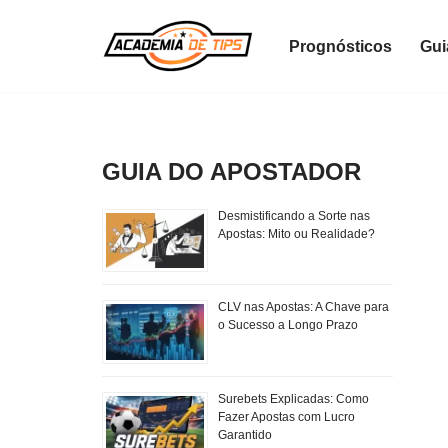
Prognósticos
Gui
Avançar
para
o
conteúdo
GUIA DO APOSTADOR
Desmistificando a Sorte nas
Apostas: Mito ou Realidade?
CLV nas Apostas: A Chave para
o Sucesso a Longo Prazo
Surebets Explicadas: Como
Fazer Apostas com Lucro
Garantido