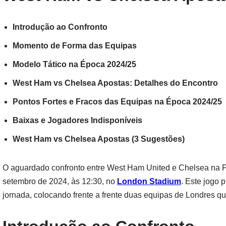
Introdução ao Confronto
Momento de Forma das Equipas
Modelo Tático na Época 2024/25
West Ham vs Chelsea Apostas: Detalhes do Encontro
Pontos Fortes e Fracos das Equipas na Época 2024/25
Baixas e Jogadores Indisponíveis
West Ham vs Chelsea Apostas (3 Sugestões)
O aguardado confronto entre West Ham United e Chelsea na P
setembro de 2024, às 12:30, no
London Stadium
. Este jogo
jornada, colocando frente a frente duas equipas de Londres q