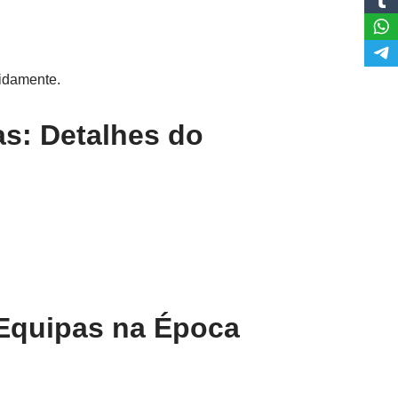
pidamente.
s: Detalhes do
 Equipas na Época