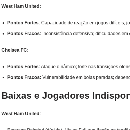
West Ham United:
Pontos Fortes:
Capacidade de reação em jogos difíceis; j
Pontos Fracos:
Inconsistência defensiva; dificuldades em 
Chelsea FC:
Pontos Fortes:
Ataque dinâmico; forte nas transições ofens
Pontos Fracos:
Vulnerabilidade em bolas paradas; depend
Baixas e Jogadores Indispon
West Ham United: