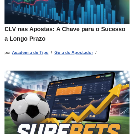
CLV nas Apostas: A Chave para o Sucesso
a Longo Prazo
por
Academia de Tips
Guia do Apostador