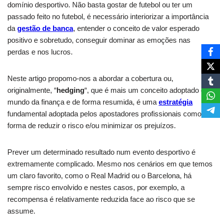
domínio desportivo. Não basta gostar de futebol ou ter um
passado feito no futebol, é necessário interiorizar a importância
da
gestão de banca
, entender o conceito de valor esperado
positivo e sobretudo, conseguir dominar as emoções nas
perdas e nos lucros.
Neste artigo propomo-nos a abordar a cobertura ou,
originalmente, “
hedging
“, que é mais um conceito adoptado do
mundo da finança e de forma resumida, é uma
estratégia
fundamental adoptada pelos apostadores profissionais como
forma de reduzir o risco e/ou minimizar os prejuízos.
Prever um determinado resultado num evento desportivo é
extremamente complicado. Mesmo nos cenários em que temos
um claro favorito, como o Real Madrid ou o Barcelona, há
sempre risco envolvido e nestes casos, por exemplo, a
recompensa é relativamente reduzida face ao risco que se
assume.