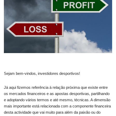
Sejam bem-vindos, investidores desportivos!
Já aqui fizemos referência à relação próxima que existe entre
os mercados financeiros e as apostas desportivas, partilhando
e adoptando vários termos e até mesmo, técnicas. A dimensão
mais importante está relacionada com a componente financeira
desta actividade que vai muito para além da paixão ou do