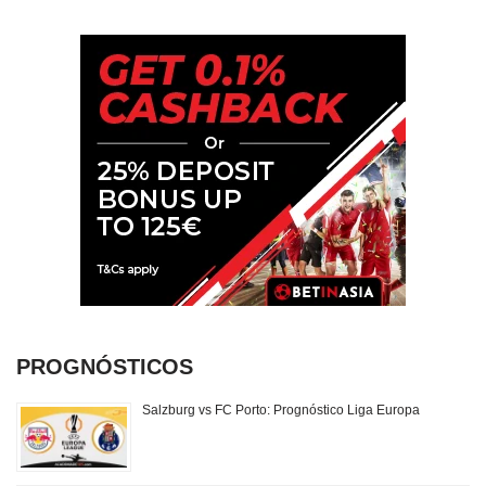
PROGNÓSTICOS
Salzburg vs FC Porto: Prognóstico Liga Europa