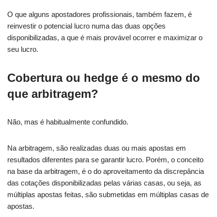
O que alguns apostadores profissionais, também fazem, é
reinvestir o potencial lucro numa das duas opções
disponibilizadas, a que é mais provável ocorrer e maximizar o
seu lucro.
Cobertura ou hedge é o mesmo do
que arbitragem?
Não, mas é habitualmente confundido.
Na arbitragem, são realizadas duas ou mais apostas em
resultados diferentes para se garantir lucro. Porém, o conceito
na base da arbitragem, é o do aproveitamento da discrepância
das cotações disponibilizadas pelas várias casas, ou seja, as
múltiplas apostas feitas, são submetidas em múltiplas casas de
apostas.