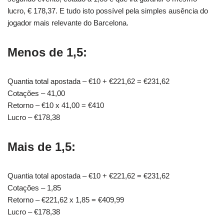
lucro, € 178,37. E tudo isto possível pela simples ausência do
jogador mais relevante do Barcelona.
Menos de 1,5:
Quantia total apostada – €10 + €221,62 = €231,62
Cotações – 41,00
Retorno – €10 x 41,00 = €410
Lucro – €178,38
Mais de 1,5:
Quantia total apostada – €10 + €221,62 = €231,62
Cotações – 1,85
Retorno – €221,62 x 1,85 = €409,99
Lucro – €178,38