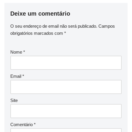
Deixe um comentário
O seu endereço de email não será publicado.
Campos
obrigatórios marcados com
*
Nome
*
Email
*
Site
Comentário
*