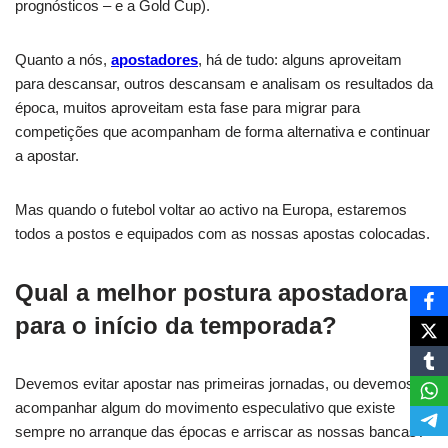
prognósticos – e a Gold Cup).
Quanto a nós,
apostadores
, há de tudo: alguns aproveitam
para descansar, outros descansam e analisam os resultados da
época, muitos aproveitam esta fase para migrar para
competições que acompanham de forma alternativa e continuar
a apostar.
Mas quando o futebol voltar ao activo na Europa, estaremos
todos a postos e equipados com as nossas apostas colocadas.
Qual a melhor postura apostadora
para o início da temporada?
Devemos evitar apostar nas primeiras jornadas, ou devemos
acompanhar algum do movimento especulativo que existe
sempre no arranque das épocas e arriscar as nossas bancas?