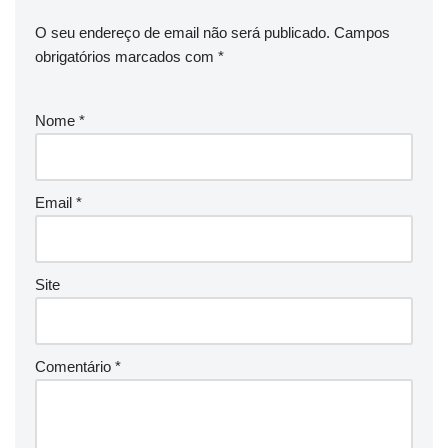
O seu endereço de email não será publicado.
Campos
obrigatórios marcados com
*
Nome
*
Email
*
Site
Comentário
*