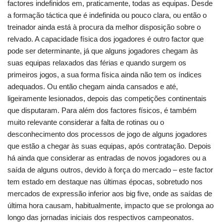
factores indefinidos em, praticamente, todas as equipas. Desde
a formação táctica que é indefinida ou pouco clara, ou então o
treinador ainda está à procura da melhor disposição sobre o
relvado. A capacidade física dos jogadores é outro factor que
pode ser determinante, já que alguns jogadores chegam às
suas equipas relaxados das férias e quando surgem os
primeiros jogos, a sua forma física ainda não tem os índices
adequados. Ou então chegam ainda cansados e até,
ligeiramente lesionados, depois das competições continentais
que disputaram. Para além dos factores físicos, é também
muito relevante considerar a falta de rotinas ou o
desconhecimento dos processos de jogo de alguns jogadores
que estão a chegar às suas equipas, após contratação. Depois
há ainda que considerar as entradas de novos jogadores ou a
saída de alguns outros, devido à força do mercado – este factor
tem estado em destaque nas últimas épocas, sobretudo nos
mercados de expressão inferior aos big five, onde as saídas de
última hora causam, habitualmente, impacto que se prolonga ao
longo das jornadas iniciais dos respectivos campeonatos.