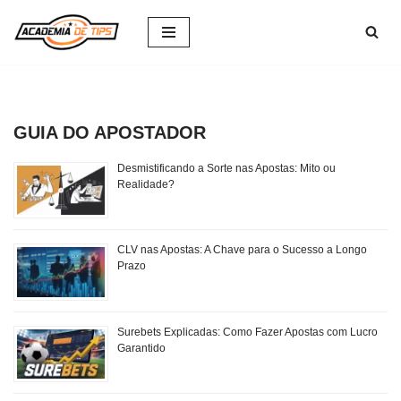
Avançar
para
o
conteúdo
GUIA DO APOSTADOR
Desmistificando a Sorte nas Apostas: Mito ou
Realidade?
CLV nas Apostas: A Chave para o Sucesso a Longo
Prazo
Surebets Explicadas: Como Fazer Apostas com Lucro
Garantido