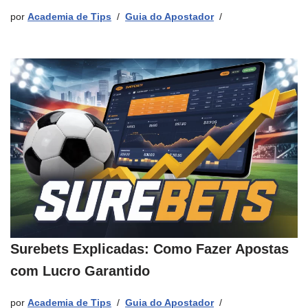
por
Academia de Tips
Guia do Apostador
Surebets Explicadas: Como Fazer Apostas
com Lucro Garantido
por
Academia de Tips
Guia do Apostador