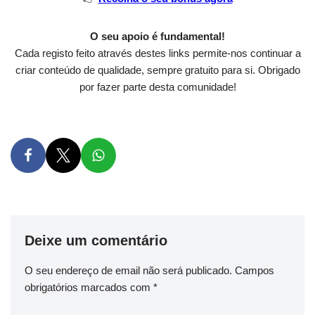
O seu apoio é fundamental!
Cada registo feito através destes links permite-nos continuar a
criar conteúdo de qualidade, sempre gratuito para si. Obrigado
por fazer parte desta comunidade!
Deixe um comentário
O seu endereço de email não será publicado.
Campos
obrigatórios marcados com
*