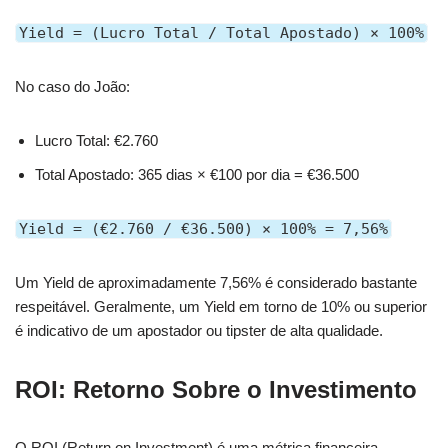
Yield = (Lucro Total / Total Apostado) × 100%
No caso do João:
Lucro Total: €2.760
Total Apostado: 365 dias × €100 por dia = €36.500
Yield = (€2.760 / €36.500) × 100% = 7,56%
Um Yield de aproximadamente 7,56% é considerado bastante
respeitável. Geralmente, um Yield em torno de 10% ou superior
é indicativo de um apostador ou tipster de alta qualidade.
ROI: Retorno Sobre o Investimento
O ROI (Return on Investment) é uma métrica financeira