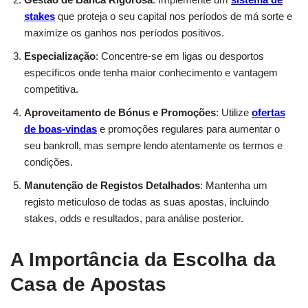
stakes
que proteja o seu capital nos períodos de má sorte e
maximize os ganhos nos períodos positivos.
Especialização
: Concentre-se em ligas ou desportos
específicos onde tenha maior conhecimento e vantagem
competitiva.
Aproveitamento de Bónus e Promoções
: Utilize
ofertas
de boas-vindas
e promoções regulares para aumentar o
seu bankroll, mas sempre lendo atentamente os termos e
condições.
Manutenção de Registos Detalhados
: Mantenha um
registo meticuloso de todas as suas apostas, incluindo
stakes, odds e resultados, para análise posterior.
A Importância da Escolha da
Casa de Apostas