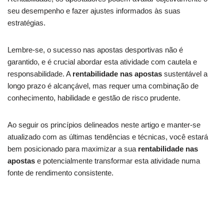
seu desempenho e fazer ajustes informados às suas
estratégias.
Lembre-se, o sucesso nas apostas desportivas não é
garantido, e é crucial abordar esta atividade com cautela e
responsabilidade. A
rentabilidade nas apostas
sustentável a
longo prazo é alcançável, mas requer uma combinação de
conhecimento, habilidade e gestão de risco prudente.
Ao seguir os princípios delineados neste artigo e manter-se
atualizado com as últimas tendências e técnicas, você estará
bem posicionado para maximizar a sua
rentabilidade nas
apostas
e potencialmente transformar esta atividade numa
fonte de rendimento consistente.