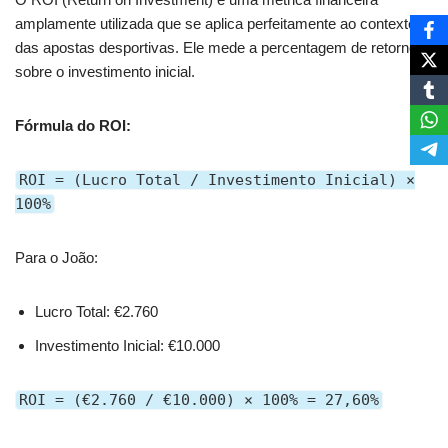
amplamente utilizada que se aplica perfeitamente ao contexto
das apostas desportivas. Ele mede a percentagem de retorno
sobre o investimento inicial.
Fórmula do ROI:
ROI = (Lucro Total / Investimento Inicial) ×
100%
Para o João:
Lucro Total: €2.760
Investimento Inicial: €10.000
ROI = (€2.760 / €10.000) × 100% = 27,60%