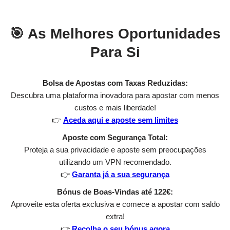
🎯 As Melhores Oportunidades
Para Si
Bolsa de Apostas com Taxas Reduzidas:
Descubra uma plataforma inovadora para apostar com menos
custos e mais liberdade!
👉
Aceda aqui e aposte sem limites
Aposte com Segurança Total:
Proteja a sua privacidade e aposte sem preocupações
utilizando um VPN recomendado.
👉
Garanta já a sua segurança
Bónus de Boas-Vindas até 122€:
Aproveite esta oferta exclusiva e comece a apostar com saldo
extra!
👉
Recolha o seu bónus agora