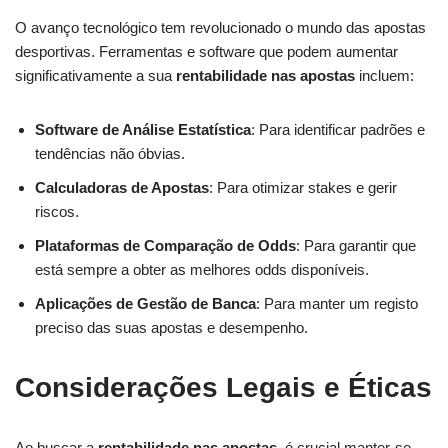
O avanço tecnológico tem revolucionado o mundo das apostas
desportivas. Ferramentas e software que podem aumentar
significativamente a sua
rentabilidade nas apostas
incluem:
Software de Análise Estatística
: Para identificar padrões e
tendências não óbvias.
Calculadoras de Apostas
: Para otimizar stakes e gerir
riscos.
Plataformas de Comparação de Odds
: Para garantir que
está sempre a obter as melhores odds disponíveis.
Aplicações de Gestão de Banca
: Para manter um registo
preciso das suas apostas e desempenho.
Considerações Legais e Éticas
Ao buscar a
rentabilidade nas apostas
, é crucial manter-se