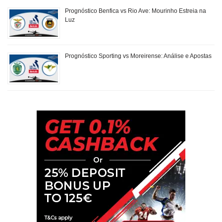
Prognóstico Benfica vs Rio Ave: Mourinho Estreia na
Luz
Prognóstico Sporting vs Moreirense: Análise e Apostas