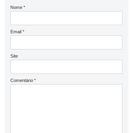
Nome
*
Email
*
Site
Comentário
*