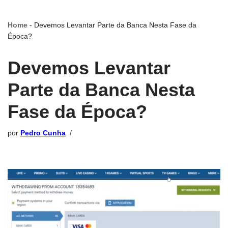
Home
-
Devemos Levantar Parte da Banca Nesta Fase da
Época?
Devemos Levantar
Parte da Banca Nesta
Fase da Época?
por
Pedro Cunha