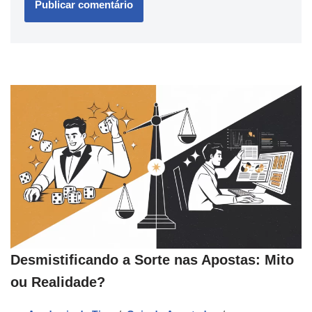
Desmistificando a Sorte nas Apostas: Mito
ou Realidade?