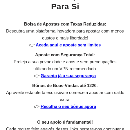
Para Si
Bolsa de Apostas com Taxas Reduzidas:
Descubra uma plataforma inovadora para apostar com menos
custos e mais liberdade!
👉
Aceda aqui e aposte sem limites
Aposte com Segurança Total:
Proteja a sua privacidade e aposte sem preocupações
utilizando um VPN recomendado.
👉
Garanta já a sua segurança
Bónus de Boas-Vindas até 122€:
Aproveite esta oferta exclusiva e comece a apostar com saldo
extra!
👉
Recolha o seu bónus agora
O seu apoio é fundamental!
Cada registo feito através destes links permite-nos continuar a